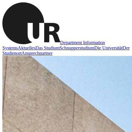
Department Information
Systems
Aktuelles
Das Studium
Schnupperstudium
Die Universität
Der
Studienort
Ansprechpartner